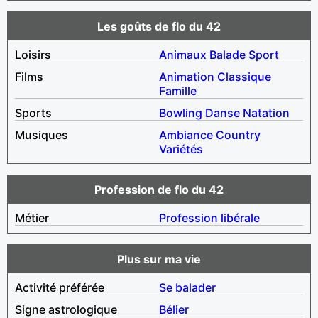
Les goûts de flo du 42
Loisirs
Animaux
Balade
Sport
Films
Animation
Classique
Famille
Sports
Bowling
Danse
Natation
Musiques
Ambiance
Country
Variétés
Profession de flo du 42
Métier
Profession libérale
Plus sur ma vie
Activité préférée
Se balader
Signe astrologique
Bélier