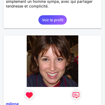
simplement un homme sympa, avec qui partager
tendresse et complicité.
Voir le profil
milinne