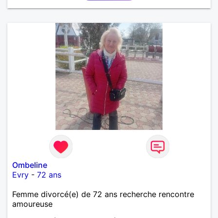
Ombeline
Evry
-
72 ans
Femme divorcé(e) de 72 ans recherche rencontre
amoureuse