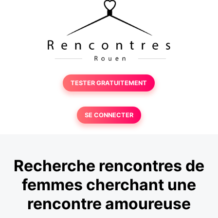
TESTER GRATUITEMENT
SE CONNECTER
Recherche rencontres de
femmes cherchant une
rencontre amoureuse