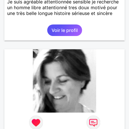
Je suis agréable attentionnée sensible je recherche
un homme libre attentionné tres doux motivé pour
une très belle longue histoire sérieuse et sincère
Voir le profil