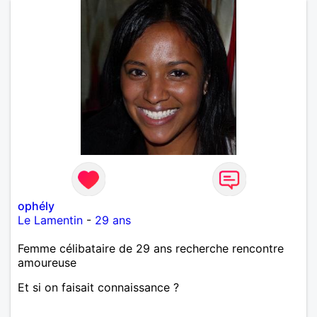
ophély
Le Lamentin
-
29 ans
Femme célibataire de 29 ans recherche rencontre
amoureuse
Et si on faisait connaissance ?