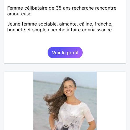
Femme célibataire de 35 ans recherche rencontre
amoureuse
Jeune femme sociable, aimante, câline, franche,
honnête et simple cherche à faire connaissance.
Voir le profil