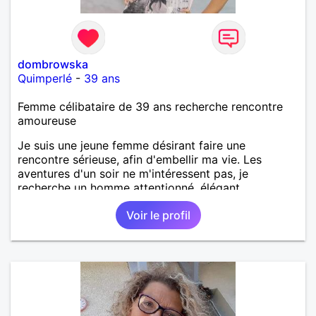
dombrowska
Quimperlé
-
39 ans
Femme célibataire de 39 ans recherche rencontre
amoureuse
Je suis une jeune femme désirant faire une
rencontre sérieuse, afin d'embellir ma vie. Les
aventures d'un soir ne m'intéressent pas, je
recherche un homme attentionné, élégant,
romantique, sensible.
Voir le profil