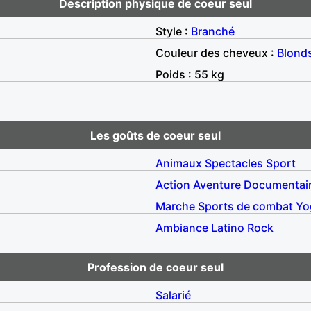
Description physique de coeur seul
Style :
Branché
Couleur des cheveux :
Blond
Poids : 55 kg
Les goûts de coeur seul
Animaux
Spectacles
Sport
Action
Aventure
Documentai
Marche
Sports de combat
Yo
Ambiance
Latino
Rock
Profession de coeur seul
Salarié