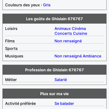
Couleurs des yeux :
Gris
Les goûts de Ghislain 676767
Loisirs
Animaux
Cinéma
Concerts
Cuisine
Films
Non renseigné
Sports
Musiques
Non renseigné
Ambiance
Profession de Ghislain 676767
Métier
Salarié
Plus sur ma vie
Activité préférée
Se balader