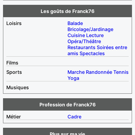
Les goûts de Franck76
Loisirs
Balade
Bricolage/Jardinage
Cuisine
Lecture
Opéra/Théâtre
Restaurants
Soirées entre
amis
Spectacles
Films
Sports
Marche
Randonnée
Tennis
Yoga
Musiques
Profession de Franck76
Métier
Cadre
Plus sur ma vie