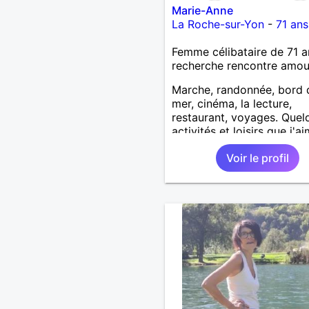
Marie-Anne
La Roche-sur-Yon
-
71 ans
Femme célibataire de 71 a
recherche rencontre amo
Marche, randonnée, bord 
mer, cinéma, la lecture,
restaurant, voyages. Quel
activités et loisirs que j'a
partager ainsi que les vôtr
Voir le profil
Recevoir mes enfants, me
petits-enfants et mes amis
Bénévolat auprès des enfa
l’école, pour le cinéma
indépendant... Se rencontr
être à l’écoute, échanger 
une personne de confianc
pour une vie de partage, 
tendresse. Les voyages et
randonnées en France ou 
l'étranger à deux en deho