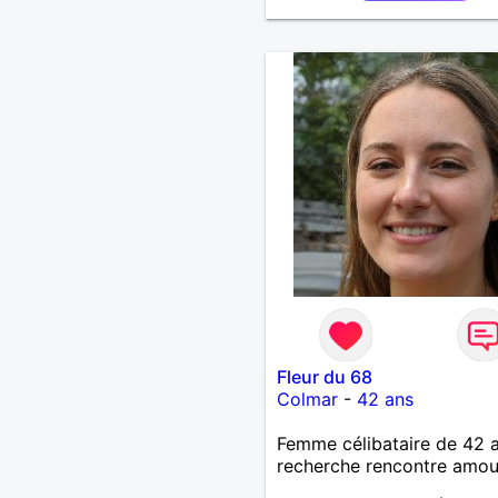
plus si affinités.
Fleur du 68
Colmar
-
42 ans
Femme célibataire de 42 
recherche rencontre amo