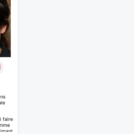
vous
ans
ale
 faire
omme
 aimant