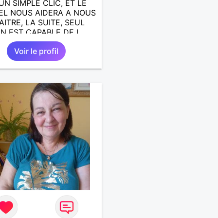
UN SIMPLE CLIC, ET LE
EL NOUS AIDERA A NOUS
ITRE, LA SUITE, SEUL
N EST CAPABLE DE L
E; J AIMERAIS
Voir le profil
NTRER, LA COMPLICITE,
RTAGE DES BELLES
S DE LA VIE : BALADES,
ES EN FRANCE OU
URS. ETRE A L ECOUTE
AUTRE, ET LA VIE SERA
BELLE
...................