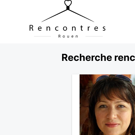
Recherche renc