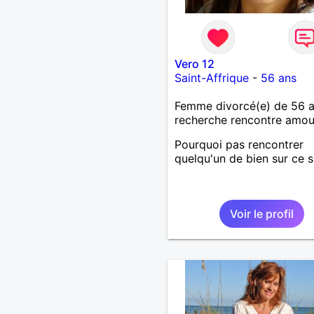
Vero 12
Saint-Affrique
-
56 ans
Femme divorcé(e) de 56 
recherche rencontre amo
Pourquoi pas rencontrer
quelqu'un de bien sur ce si
Voir le profil