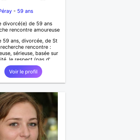
Péray
-
59 ans
 divorcé(e) de 59 ans
che rencontre amoureuse
59 ans, divorcée, de St
 recherche rencontre :
use, sérieuse, basée sur
lité, le respect (pas d'
re d'un soir). Rien ne vaut
Voir le profil
ncontre après quelques
ges par messages pour
si il y a un feeling entre
x et le désir de se revoir.
sir de se découvrir...