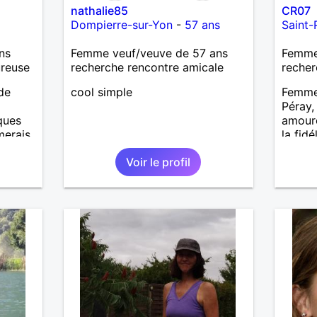
nathalie85
CR07
Dompierre-sur-Yon
-
57 ans
Saint-
ns
Femme veuf/veuve de 57 ans
Femme
ureuse
recherche rencontre amicale
recher
de
cool simple
Femme 
Péray,
ques
amoure
imerais
la fidé
es.
aventu
Voir le profil
s
une re
.
échan
nts à
savoir 
les deu
er,
Au plai
avec
e,
de
 où
à
rs des