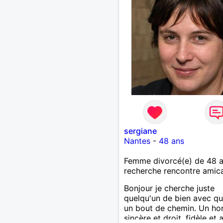
recherche ecrivez moi je 
répondrai...
sergiane
Nantes
-
48 ans
Femme divorcé(e) de 48 
recherche rencontre amic
Bonjour je cherche juste
quelqu'un de bien avec qui
un bout de chemin. Un h
sincère et droit, fidèle et